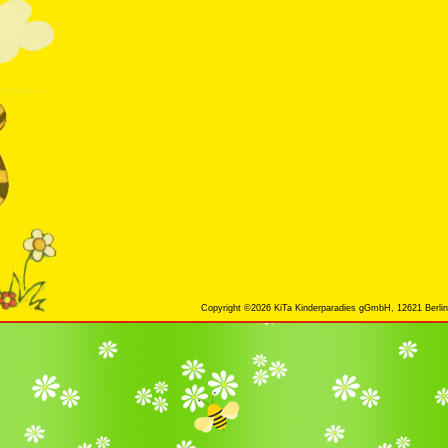
Copyright ©2026 KiTa Kinderparadies gGmbH, 12621 Berlin,