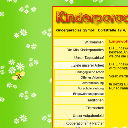
Eingewö
Willkommen
Die Eingewö
...Die Kita Kinderparadies
bestrebt, Ä
welche die 
Unser Tagesablauf
Die Eingewö
...Ziele unserer Arbeit
wird indivi
Pädagogische Arbeit
Vorab werde
Offenes Arbeiten
Altersmischung
In Bezug auf
Nur so kann
Vorschulerziehung
Eingewöhnungsphase
Traditionen
Elternarbeit
Unser Aufgabenfeld
Kooperationen + Partner