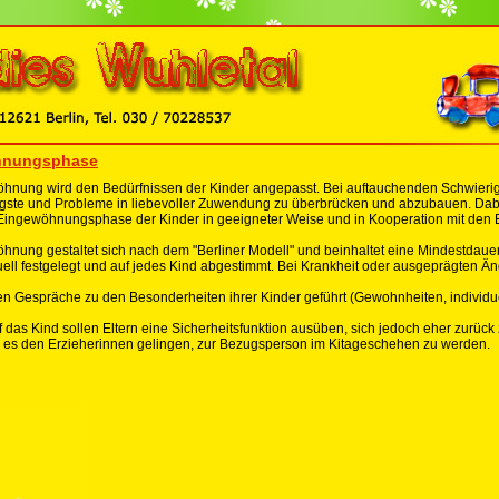
hnungsphase
hnung wird den Bedürfnissen der Kinder angepasst. Bei auftauchenden Schwierigke
ngste und Probleme in liebevoller Zuwendung zu überbrücken und abzubauen. Dabe
Eingewöhnungsphase der Kinder in geeigneter Weise und in Kooperation mit den E
hnung gestaltet sich nach dem "Berliner Modell" und beinhaltet eine Mindestdaue
duell festgelegt und auf jedes Kind abgestimmt. Bei Krankheit oder ausgeprägten Ä
n Gespräche zu den Besonderheiten ihrer Kinder geführt (Gewohnheiten, individu
 das Kind sollen Eltern eine Sicherheitsfunktion ausüben, sich jedoch eher zurück z
 es den Erzieherinnen gelingen, zur Bezugsperson im Kitageschehen zu werden.