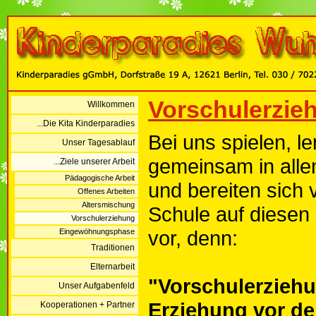
Vorschulerzie
Willkommen
...Die Kita Kinderparadies
Bei uns spielen, l
Unser Tagesablauf
gemeinsam in alle
...Ziele unserer Arbeit
Pädagogische Arbeit
und bereiten sich v
Offenes Arbeiten
Altersmischung
Schule auf diesen
Vorschulerziehung
vor, denn:
Eingewöhnungsphase
Traditionen
Elternarbeit
"Vorschulerziehu
Unser Aufgabenfeld
Erziehung vor de
Kooperationen + Partner