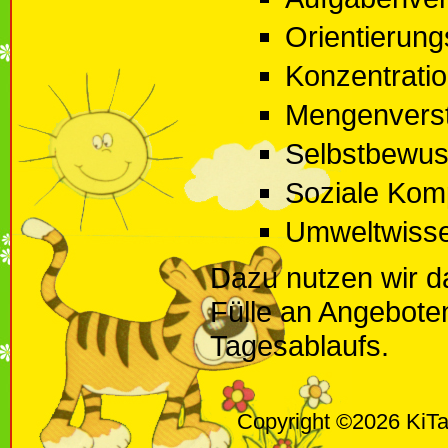
Orientierung
Konzentrati
Mengenvers
Selbstbewuss
Soziale Kom
Umweltwiss
Dazu nutzen wir da
Fülle an Angebote
Tagesablaufs.
Copyright ©2026 KiTa