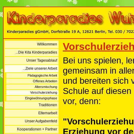
Vorschulerzie
Willkommen
...Die Kita Kinderparadies
Bei uns spielen, l
Unser Tagesablauf
gemeinsam in alle
...Ziele unserer Arbeit
Pädagogische Arbeit
und bereiten sich v
Offenes Arbeiten
Altersmischung
Schule auf diesen
Vorschulerziehung
vor, denn:
Eingewöhnungsphase
Traditionen
Elternarbeit
"Vorschulerziehu
Unser Aufgabenfeld
Erziehung vor de
Kooperationen + Partner