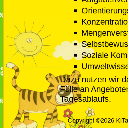
Orientierung
Konzentrati
Mengenvers
Selbstbewuss
Soziale Kom
Umweltwiss
Dazu nutzen wir da
Fülle an Angebote
Tagesablaufs.
Copyright ©2026 KiTa