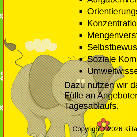
Orientierung
Konzentrati
Mengenvers
Selbstbewuss
Soziale Kom
Umweltwiss
Dazu nutzen wir da
Fülle an Angebote
Tagesablaufs.
Copyright ©2026 KiTa