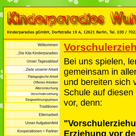
Vorschulerzie
Willkommen
...Die Kita Kinderparadies
Bei uns spielen, l
Unser Tagesablauf
gemeinsam in alle
...Ziele unserer Arbeit
Pädagogische Arbeit
und bereiten sich v
Offenes Arbeiten
Altersmischung
Schule auf diesen
Vorschulerziehung
vor, denn:
Eingewöhnungsphase
Traditionen
Elternarbeit
"Vorschulerziehu
Unser Aufgabenfeld
Erziehung vor de
Kooperationen + Partner