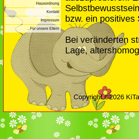
Hausordnung
Selbstbewusstsein
Kontakt
bzw. ein positives
Impressum
...Für unsere Eltern
Bei veränderten st
Lage, altershomog
Copyright ©2026 KiTa