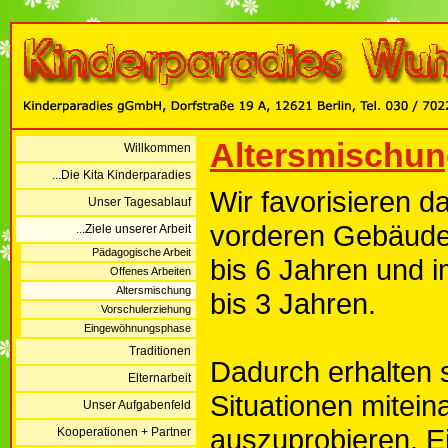
Altersmischu
Willkommen
...Die Kita Kinderparadies
Wir favorisieren d
Unser Tagesablauf
vorderen Gebäude a
...Ziele unserer Arbeit
Pädagogische Arbeit
bis 6 Jahren und 
Offenes Arbeiten
Altersmischung
bis 3 Jahren.
Vorschulerziehung
Eingewöhnungsphase
Traditionen
Dadurch erhalten s
Elternarbeit
Situationen mitein
Unser Aufgabenfeld
auszuprobieren. E
Kooperationen + Partner