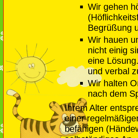
Wir gehen hö
(Höflichkeit
Begrüßung u
Wir hauen u
nicht einig s
eine Lösung.
und verbal z
Wir halten 
nach dem Spi
Ihrem Alter entspr
einer regelmäßigen
befähigen (Hände