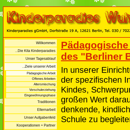
Pädagogische 
Willkommen
...Die Kita Kinderparadies
des "Berliner
Unser Tagesablauf
...Ziele unserer Arbeit
In unserer Einrich
Pädagogische Arbeit
der spezifischen In
Offenes Arbeiten
Altersmischung
Kindes, Schwerpun
Vorschulerziehung
Eingewöhnungsphase
großen Wert darau
Traditionen
denkende, kindliche
Elternarbeit
Schule zu begleite
Unser Aufgabenfeld
Kooperationen + Partner