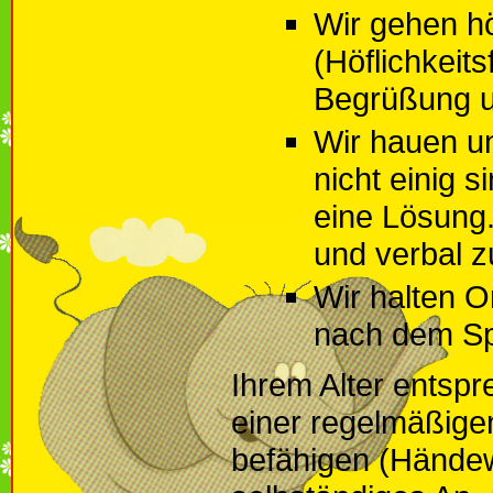
Wir gehen hö
(Höflichkeit
Begrüßung u
Wir hauen u
nicht einig s
eine Lösung.
und verbal z
Wir halten 
nach dem Spi
Ihrem Alter entspr
einer regelmäßigen
befähigen (Hände