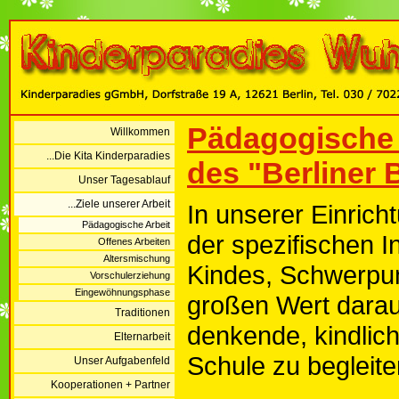
Pädagogische 
Willkommen
...Die Kita Kinderparadies
des "Berliner
Unser Tagesablauf
...Ziele unserer Arbeit
In unserer Einrich
Pädagogische Arbeit
der spezifischen In
Offenes Arbeiten
Altersmischung
Kindes, Schwerpun
Vorschulerziehung
Eingewöhnungsphase
großen Wert darau
Traditionen
denkende, kindliche
Elternarbeit
Schule zu begleite
Unser Aufgabenfeld
Kooperationen + Partner