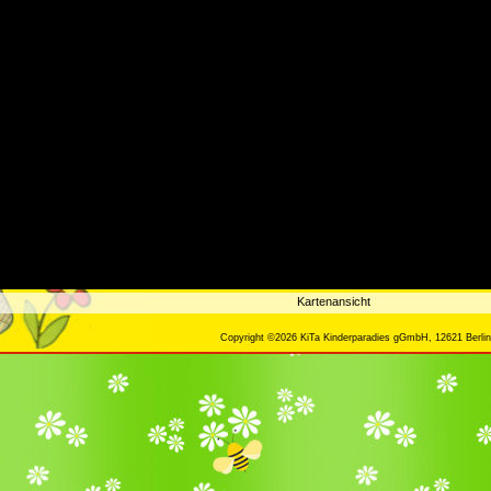
Kartenansicht
Copyright ©2026 KiTa Kinderparadies gGmbH, 12621 Berlin,