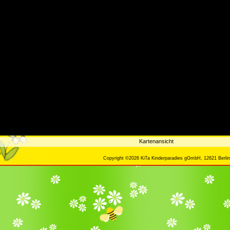
Kartenansicht
Copyright ©2026 KiTa Kinderparadies gGmbH, 12621 Berlin,