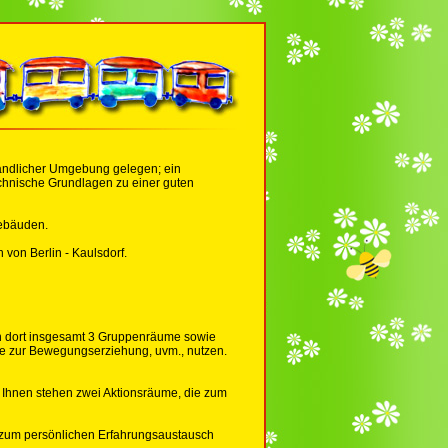
n ländlicher Umgebung gelegen; ein
chnische Grundlagen zu einer guten
Gebäuden.
von Berlin - Kaulsdorf.
en dort insgesamt 3 Gruppenräume sowie
ie zur Bewegungserziehung, uvm., nutzen.
. Ihnen stehen zwei Aktionsräume, die zum
it zum persönlichen Erfahrungsaustausch