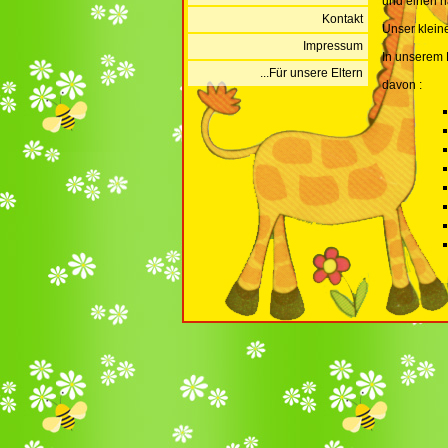
und einen h
Kontakt
Unser klein
Impressum
In unserem 
...Für unsere Eltern
davon :