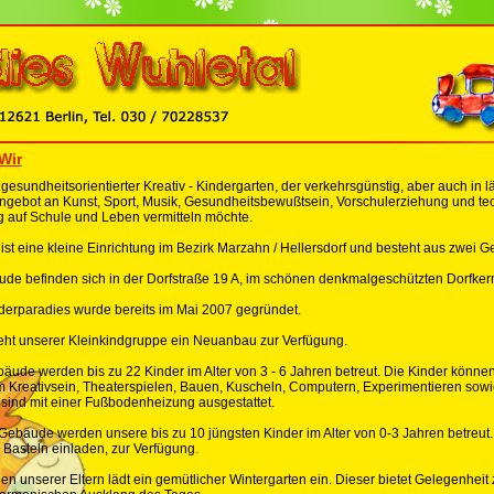
Wir
 gesundheitsorientierter Kreativ - Kindergarten, der verkehrsgünstig, aber auch i
Angebot an Kunst, Sport, Musik, Gesundheitsbewußtsein, Vorschulerziehung und te
g auf Schule und Leben vermitteln möchte.
 ist eine kleine Einrichtung im Bezirk Marzahn / Hellersdorf und besteht aus zwei 
de befinden sich in der Dorfstraße 19 A, im schönen denkmalgeschützten Dorfkern 
nderparadies wurde bereits im Mai 2007 gegründet.
teht unserer Kleinkindgruppe ein Neuanbau zur Verfügung.
äude werden bis zu 22 Kinder im Alter von 3 - 6 Jahren betreut. Die Kinder könn
m Kreativsein, Theaterspielen, Bauen, Kuscheln, Computern, Experimentieren sow
sind mit einer Fußbodenheizung ausgestattet.
 Gebäude werden unsere bis zu 10 jüngsten Kinder im Alter von 0-3 Jahren betreut
 Basteln einladen, zur Verfügung.
en unserer Eltern lädt ein gemütlicher Wintergarten ein. Dieser bietet Gelegenhe