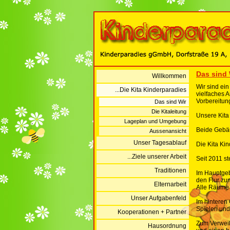
Das sind 
Willkommen
Wir sind ein
...Die Kita Kinderparadies
vielfaches 
Vorbereitun
Das sind Wir
Die Kitaleitung
Unsere Kita
Lageplan und Umgebung
Beide Gebäu
Aussenansicht
Unser Tagesablauf
Die Kita Ki
...Ziele unserer Arbeit
Seit 2011 s
Traditionen
Im Hauptgeb
den Flur zu
Elternarbeit
Alle Räume 
Unser Aufgabenfeld
Im hinteren
Spielen und
Kooperationen + Partner
Zum Verweil
Hausordnung