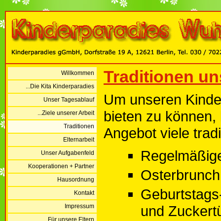
Traditionen un
Willkommen
...Die Kita Kinderparadies
Um unseren Kinde
Unser Tagesablauf
bieten zu können,
...Ziele unserer Arbeit
Traditionen
Angebot viele tradit
Elternarbeit
Regelmäßig
Unser Aufgabenfeld
Kooperationen + Partner
Osterbrunch
Hausordnung
Geburtstags
Kontakt
Impressum
und Zuckert
...Für unsere Eltern