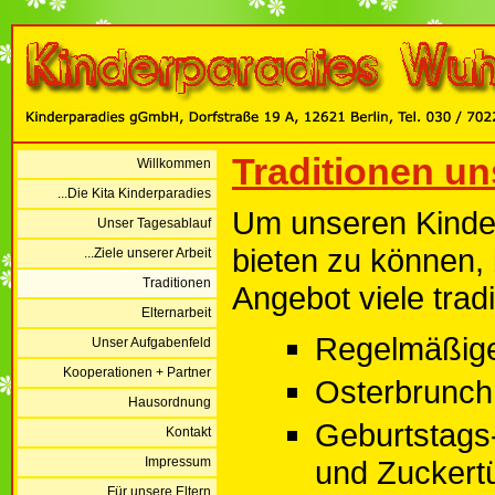
Traditionen un
Willkommen
...Die Kita Kinderparadies
Um unseren Kinde
Unser Tagesablauf
bieten zu können,
...Ziele unserer Arbeit
Traditionen
Angebot viele tradit
Elternarbeit
Regelmäßig
Unser Aufgabenfeld
Kooperationen + Partner
Osterbrunch
Hausordnung
Geburtstags
Kontakt
Impressum
und Zuckert
...Für unsere Eltern