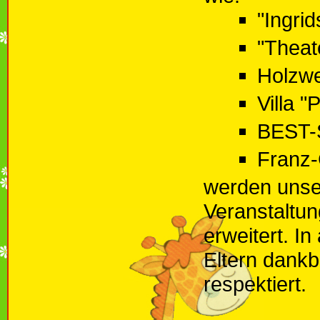
"Ingri
"Theat
Holzwe
Villa "
BEST-
Franz-
werden unse
Veranstaltun
erweitert. I
Eltern dankb
respektiert.