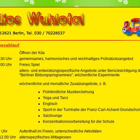
gesablauf
Öffnen der Kita
.30 Uhr
gemeinsames, harmonisches und reichhaltiges Frühstücksangebot
.00 Uhr
Freies Spiel
alters- und entwicklungsspezifische Angebote unter Berücksichtigung 
"Berliner Bildungsprogrammes", wöchentliche Experimente
wöchentliche und monatliche Zusatzangebote, z. B.
Frühkindliche Musikerziehung
Yoga und Tanz
Englisch
Sport in der Turnhalle der Franz-Carl-Achard-Grundschu
Salzlounge
Konzentrationsvorbereitung für die Schule
0 Uhr
Aufenthalt im Freien, unterschiedliche Aktivitäten
 12.00 Uhr
altersspezifisches Mittagessen