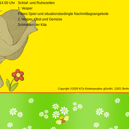
 14.00 Uhr
Schlaf- und Ruhezeiten
1. Vesper
Freies Spiel und situationsbedingte Nachmittagsangebote
2. Vesper, Obst und Gemüse
Schließen der Kita
Copyright ©2026 KiTa Kinderparadies gGmbH, 12621 Berlin,