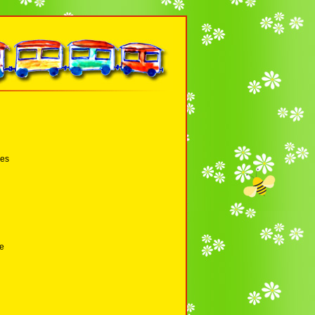
des
le