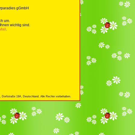
derparadies gGmbH
ch um.
Ihnen wichtig sind.
Mail
.
 Dorfstraße 19A, Deutschland. Alle Rechte vorbehalten.