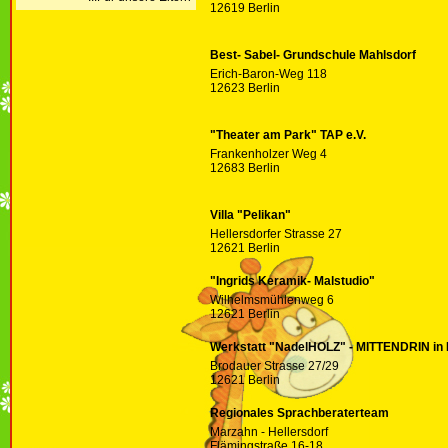
12619 Berlin
Best- Sabel- Grundschule Mahlsdorf
Erich-Baron-Weg 118
12623 Berlin
"Theater am Park" TAP e.V.
Frankenholzer Weg 4
12683 Berlin
Villa "Pelikan"
Hellersdorfer Strasse 27
12621 Berlin
"Ingrids Keramik- Malstudio"
Wilhelmsmühlenweg 6
12621 Berlin
Werkstatt "NadelHOLZ" - MITTENDRIN in Hel
Brodauer Strasse 27/29
12621 Berlin
Regionales Sprachberaterteam
Marzahn - Hellersdorf
Flämingstraße 16-18