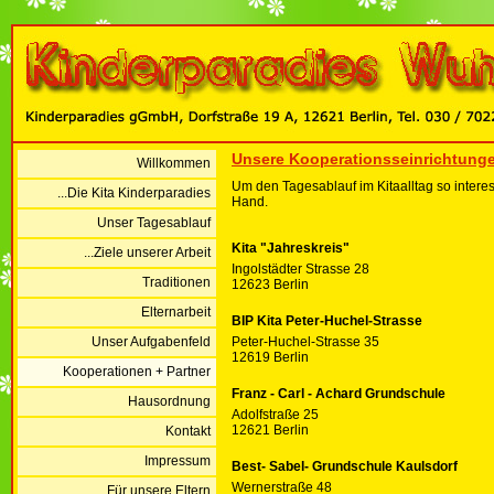
Unsere Kooperationsseinrichtung
Willkommen
Um den Tagesablauf im Kitaalltag so interes
...Die Kita Kinderparadies
Hand.
Unser Tagesablauf
Kita "Jahreskreis"
...Ziele unserer Arbeit
Ingolstädter Strasse 28
Traditionen
12623 Berlin
Elternarbeit
BIP Kita Peter-Huchel-Strasse
Unser Aufgabenfeld
Peter-Huchel-Strasse 35
12619 Berlin
Kooperationen + Partner
Franz - Carl - Achard Grundschule
Hausordnung
Adolfstraße 25
12621 Berlin
Kontakt
Impressum
Best- Sabel- Grundschule Kaulsdorf
Wernerstraße 48
...Für unsere Eltern