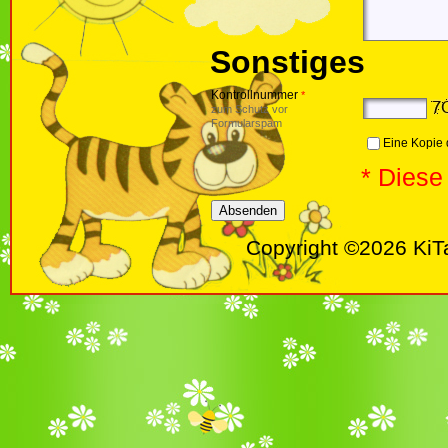
Sonstiges
Kontrollnummer
*
zum Schutz vor
Formularspam
Eine Kopie 
* Diese
Copyright ©2026 KiT