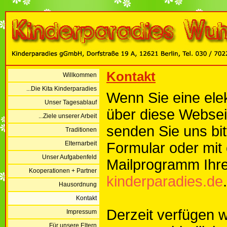
Kontakt
Willkommen
...Die Kita Kinderparadies
Wenn Sie eine ele
Unser Tagesablauf
über diese Websei
...Ziele unserer Arbeit
senden Sie uns bi
Traditionen
Elternarbeit
Formular oder mit
Unser Aufgabenfeld
Mailprogramm Ihr
Kooperationen + Partner
kinderparadies.de
.
Hausordnung
Kontakt
Derzeit verfügen w
Impressum
...Für unsere Eltern