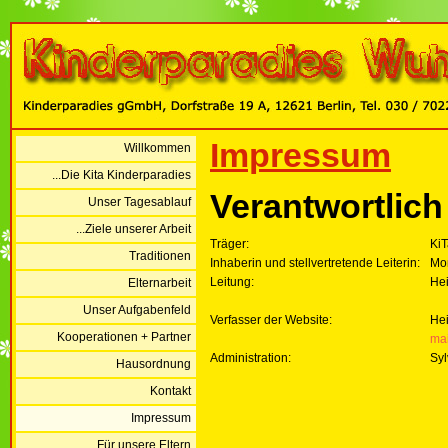
Impressum
Willkommen
...Die Kita Kinderparadies
Verantwortlich 
Unser Tagesablauf
...Ziele unserer Arbeit
Träger:
Ki
Traditionen
Inhaberin und stellvertretende Leiterin:
Mo
Leitung:
He
Elternarbeit
Unser Aufgabenfeld
Verfasser der Website:
Hei
Kooperationen + Partner
mai
Administration:
Sy
Hausordnung
Kontakt
Impressum
...Für unsere Eltern