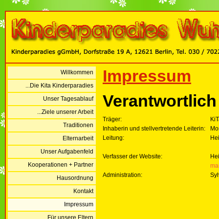
Impressum
Willkommen
...Die Kita Kinderparadies
Verantwortlich 
Unser Tagesablauf
...Ziele unserer Arbeit
Träger:
Ki
Traditionen
Inhaberin und stellvertretende Leiterin:
Mo
Leitung:
He
Elternarbeit
Unser Aufgabenfeld
Verfasser der Website:
Hei
Kooperationen + Partner
mai
Administration:
Sy
Hausordnung
Kontakt
Impressum
...Für unsere Eltern