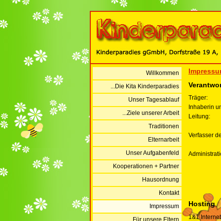
Impress
Willkommen
Verantwort
...Die Kita Kinderparadies
Träger:
Unser Tagesablauf
Inhaberin un
...Ziele unserer Arbeit
Leitung:
Traditionen
Verfasser d
Elternarbeit
Unser Aufgabenfeld
Administrati
Kooperationen + Partner
Hausordnung
Kontakt
Hosting
Impressum
1&1 Internet
...Für unsere Eltern