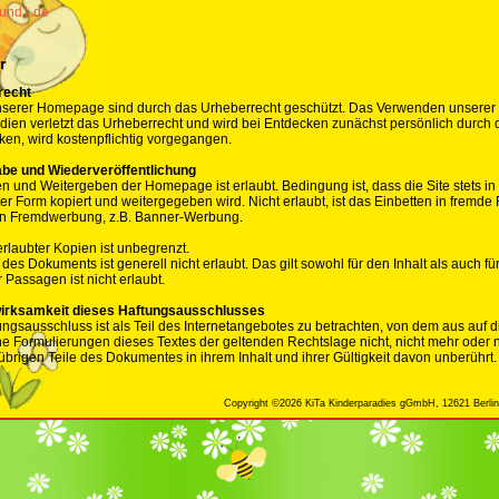
1und1.de
r
recht
nserer Homepage sind durch das Urheberrecht geschützt. Das Verwenden unserer 
ien verletzt das Urheberrecht und wird bei Entdecken zunächst persönlich durch d
ken, wird kostenpflichtig vorgegangen.
abe und Wiederveröffentlichung
 und Weitergeben der Homepage ist erlaubt. Bedingung ist, dass die Site stets in v
r Form kopiert und weitergegeben wird. Nicht erlaubt, ist das Einbetten in fremde F
on Fremdwerbung, z.B. Banner-Werbung.
rlaubter Kopien ist unbegrenzt.
es Dokuments ist generell nicht erlaubt. Das gilt sowohl für den Inhalt als auch f
Passagen ist nicht erlaubt.
irksamkeit dieses Haftungsausschlusses
ungsausschluss ist als Teil des Internetangebotes zu betrachten, von dem aus auf d
ne Formulierungen dieses Textes der geltenden Rechtslage nicht, nicht mehr oder ni
übrigen Teile des Dokumentes in ihrem Inhalt und ihrer Gültigkeit davon unberührt.
Copyright ©2026 KiTa Kinderparadies gGmbH, 12621 Berlin,