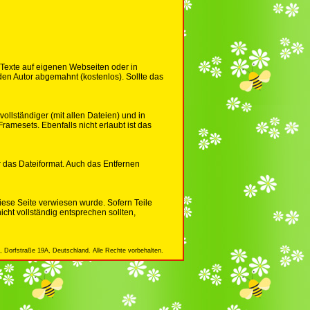
Texte auf eigenen Webseiten oder in
en Autor abgemahnt (kostenlos). Sollte das
ollständiger (mit allen Dateien) und in
ramesets. Ebenfalls nicht erlaubt ist das
ür das Dateiformat. Auch das Entfernen
iese Seite verwiesen wurde. Sofern Teile
cht vollständig entsprechen sollten,
 Dorfstraße 19A, Deutschland. Alle Rechte vorbehalten.