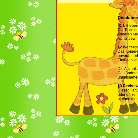
http://www.
Disclaime
§1 Urheber
Die Texte u
anderen Med
nichts bewir
§2 Weiterg
Das Kopieren
unveränderte
Einfügen v
Die Anzahl e
Das Ändern d
unliebsamer 
§3 Rechtsw
Dieser Haft
oder einzel
bleiben die 