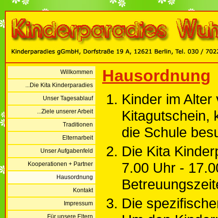
Hausordnung
Willkommen
...Die Kita Kinderparadies
Kinder im Alter
Unser Tagesablauf
Kitagutschein, 
...Ziele unserer Arbeit
Traditionen
die Schule bes
Elternarbeit
Die Kita Kinder
Unser Aufgabenfeld
7.00 Uhr - 17.0
Kooperationen + Partner
Hausordnung
Betreuungszeit
Kontakt
Die spezifische
Impressum
...Für unsere Eltern