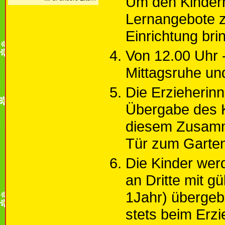
Um den Kindern
Lernangebote zu
Einrichtung bri
Von 12.00 Uhr -
Mittagsruhe un
Die Erzieherin
Übergabe des K
diesem Zusamme
Tür zum Garten
Die Kinder wer
an Dritte mit gü
1Jahr) übergebe
stets beim Erz