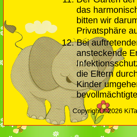
das harmonische
bitten wir dar
Privatsphäre a
Bei auftretende
ansteckende Er
Infektionsschu
die Eltern durc
Kinder umgehen
bevollmächtigt
Copyright ©2026 KiTa