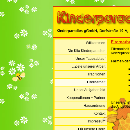
Elternarbe
Willkommen
Elternarbeit
...Die Kita Kinderparadies
Konzeption" 
Unser Tagesablauf
Formen der 
...Ziele unserer Arbeit
Traditionen
Elternarbeit
Unser Aufgabenfeld
Kooperationen + Partner
Unsere Elte
Hausordnung
die Angebots
Kontakt
Impressum
...Für unsere Eltern