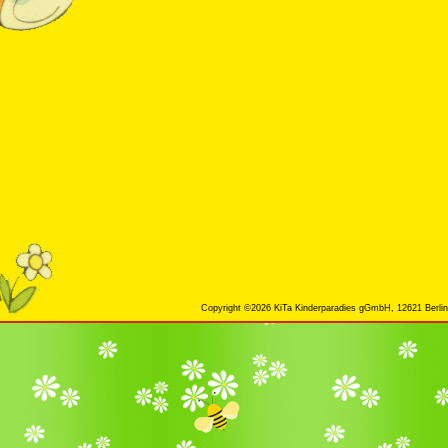
Copyright ©2026 KiTa Kinderparadies gGmbH, 12621 Berlin,