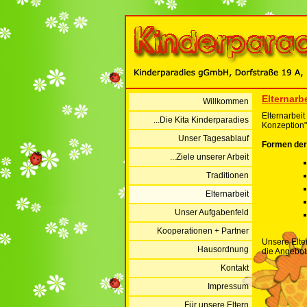
Elternarbe
Willkommen
Elternarbeit
...Die Kita Kinderparadies
Konzeption" 
Unser Tagesablauf
Formen der 
...Ziele unserer Arbeit
Traditionen
Elternarbeit
Unser Aufgabenfeld
Kooperationen + Partner
Unsere Elte
Hausordnung
die Angebots
Kontakt
Impressum
...Für unsere Eltern