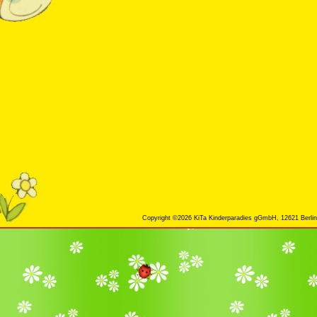
Copyright ©2026 KiTa Kinderparadies gGmbH, 12621 Berlin,