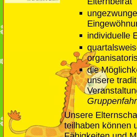
Elternbeirat
ungezwunge
Eingewöhnun
individuelle
quartalsweis
organisatori
die Möglichk
unsere tradit
Veranstaltu
Gruppenfahr
Unsere Elternscha
teilhaben können 
Fähigkeiten und M