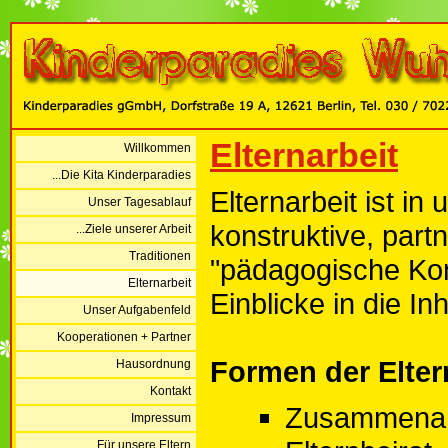
Elternarbeit
Willkommen
...Die Kita Kinderparadies
Elternarbeit ist i
Unser Tagesablauf
konstruktive, part
...Ziele unserer Arbeit
Traditionen
"pädagogische Kon
Elternarbeit
Einblicke in die In
Unser Aufgabenfeld
Kooperationen + Partner
Formen der Elter
Hausordnung
Kontakt
Zusammenar
Impressum
...Für unsere Eltern