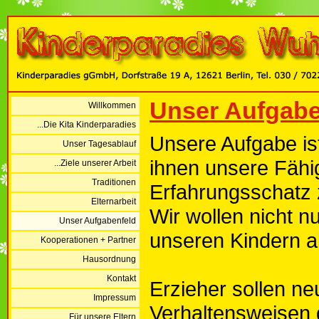
Unser Aufgabe
Willkommen
...Die Kita Kinderparadies
Unsere Aufgabe ist 
Unser Tagesablauf
ihnen unsere Fähi
...Ziele unserer Arbeit
Traditionen
Erfahrungsschatz z
Elternarbeit
Wir wollen nicht n
Unser Aufgabenfeld
unseren Kindern 
Kooperationen + Partner
Hausordnung
Kontakt
Erzieher sollen ne
Impressum
Verhaltensweisen d
...Für unsere Eltern