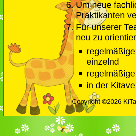
Um neue fachli
Praktikanten v
Für unserer Tea
neu zu orientie
regelmäßige
einzelnd
regelmäßigen
in der Kitav
Copyright ©2026 KiTa