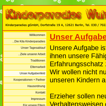
Unser Aufgabe
Willkommen
...Die Kita Kinderparadies
Unsere Aufgabe ist 
Unser Tagesablauf
ihnen unsere Fähi
...Ziele unserer Arbeit
Traditionen
Erfahrungsschatz z
Elternarbeit
Wir wollen nicht n
Unser Aufgabenfeld
unseren Kindern 
Kooperationen + Partner
Hausordnung
Kontakt
Erzieher sollen ne
Impressum
Verhaltensweisen d
...Für unsere Eltern