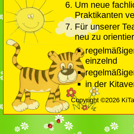
Um neue fachli
Praktikanten v
Für unserer Tea
neu zu orientie
regelmäßige
einzelnd
regelmäßigen
in der Kitav
Copyright ©2026 KiTa