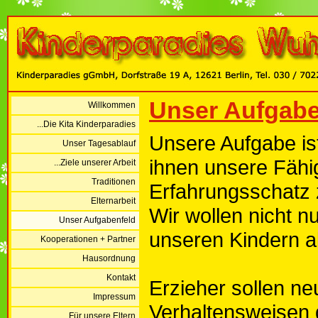
Unser Aufgabe
Willkommen
...Die Kita Kinderparadies
Unsere Aufgabe ist 
Unser Tagesablauf
ihnen unsere Fähi
...Ziele unserer Arbeit
Traditionen
Erfahrungsschatz z
Elternarbeit
Wir wollen nicht n
Unser Aufgabenfeld
unseren Kindern 
Kooperationen + Partner
Hausordnung
Kontakt
Erzieher sollen ne
Impressum
Verhaltensweisen d
...Für unsere Eltern