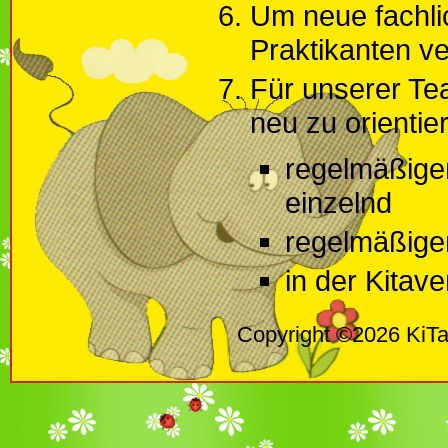
Um neue fachli
Praktikanten v
Für unserer Tea
neu zu orientie
regelmäßige
einzelnd
regelmäßigen
in der Kitav
Copyright ©2026 KiTa